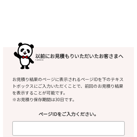
マイページご登録のない方
お電話でお問い合わせ
カスタマーセンター（通話料無料）
0120-118-331
＜受付時間＞
以前にお見積もりいただいたお客さまへ
平日：
午前9時～午後6時
土日・祝日：
午前9時～午後5時
© JAPAN-DA
(12月31日～1月3日は休業)
お見積り結果のページに表示されるページIDを下のテキス
トボックスにご入力いただくことで、前回のお見積り結果
を表示することが可能です。
※お見積り保存期間は30日です。
ページIDをご入力ください。